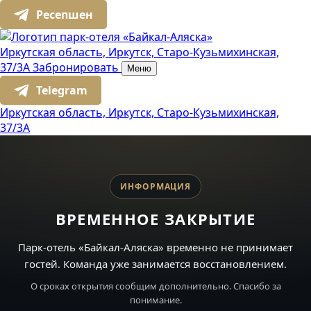
Ресепшен
Иркутская область,
Иркутск,
Старо-Кузьмихинская,
37/3А
Забронировать
Меню
Telegram
Иркутская область,
Иркутск,
Старо-Кузьмихинская,
37/3А
ИНФОРМАЦИЯ
ВРЕМЕННОЕ ЗАКРЫТИЕ
Парк-отель «Байкал-Аляска» временно не принимает
гостей. Команда уже занимается восстановлением.
О сроках открытия сообщим дополнительно. Спасибо за
понимание.